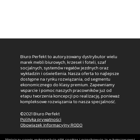
Biuro Perfekt to autoryzowany dystrybutor wielu
marek mebli biurowych, krzeseł i foteli, szaf
socjalnych, systemów regałów jezdnych oraz
wykładzin i oświetlenia. Nasza oferta to najlepsze
dostępne na rynku rozwiązania, od segmentu
ekonomicznego do klasy premium. Zapewniamy
wsparcie i pomoc naszych pracowników już od
etapu tworzenia koncepcji po realizację, ponieważ
kompleksowe rozwiązania to nasza specjalność.
©2021 Biuro Perfekt
Polityka prywatności
Obowiązek informacyjny RODO
Niniejszy serwis wykorzystuje pliki cookies i przechowuje je w tymczasowej