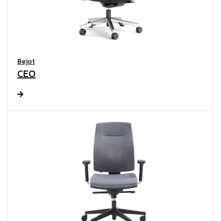
Bejot
CEO