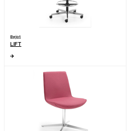
Bejot
LIFT