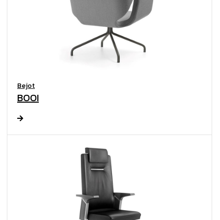
Bejot
BOOI