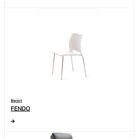
Bejot
FENDO