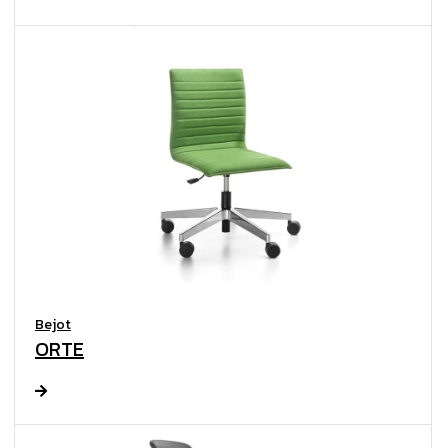
Bejot
ORTE