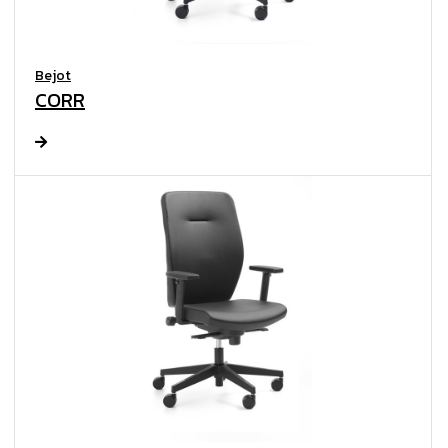
Bejot
CORR