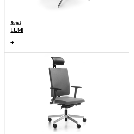
Bejot
LUMI