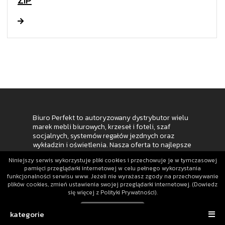
ZIP
Biuro Perfekt to autoryzowany dystrybutor wielu
marek mebli biurowych, krzeseł i foteli, szaf
socjalnych, systemów regałów jezdnych oraz
wykładzin i oświetlenia. Nasza oferta to najlepsze
dostępne na rynku rozwiązania, od segmentu
Niniejszy serwis wykorzystuje pliki cookies i przechowuje je w tymczasowej
ekonomicznego do klasy premium. Zapewniamy
pamięci przeglądarki internetowej w celu pełnego wykorzystania
wsparcie i pomoc naszych pracowników już od
funkcjonalności serwisu www. Jeżeli nie wyrażasz zgody na przechowywanie
etapu tworzenia koncepcji po realizację, ponieważ
plików cookies, zmień ustawienia swojej przeglądarki internetowej. (Dowiedz
kompleksowe rozwiązania to nasza specjalność.
się więcej z Polityki Prywatności).
©2021 Biuro Perfekt
Zamknij
kategorie
Polityka prywatności