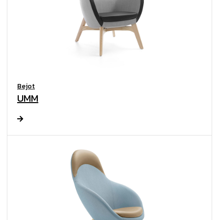
Bejot
UMM