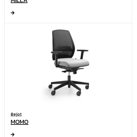
MILLA
Bejot
MOMO