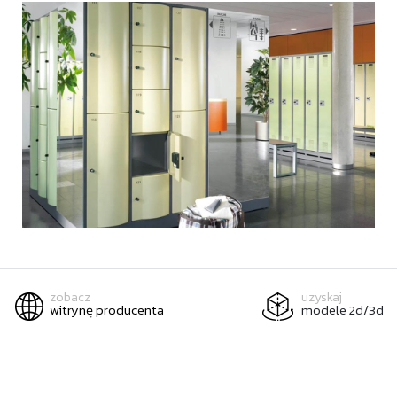
zobacz
uzyskaj
witrynę producenta
modele 2d/3d