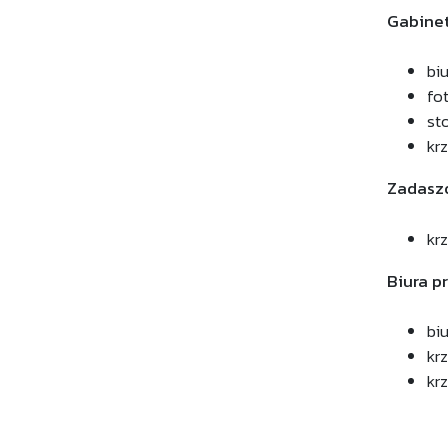
Gabinet
bi
fo
st
kr
Zadaszo
kr
Biura p
bi
kr
kr