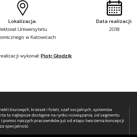
Lokalizacja:
Data realizacji:
Rektorat Uniwersytetu
2018
omicznego w Katowicach
realizacji wykonał:
Piotr Głodzik
bli biurowych, krzeseł i foteli, szaf socjalnych, systemów
erta to najlepsze dostępne na rynku rozwiązania, od segmentu
i pomoc naszych pracowników już od etapu tworzenia koncepcji
za specjalność.