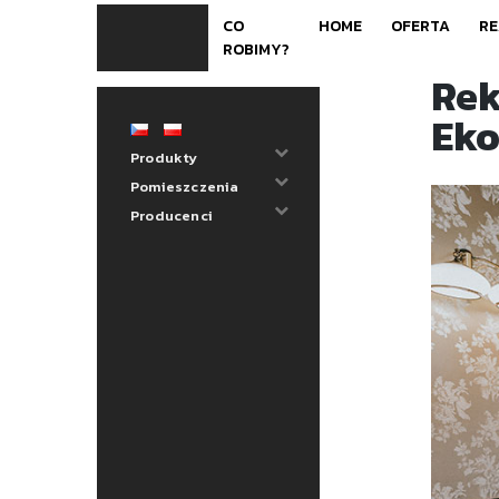
Skip
CO
HOME
OFERTA
RE
to
ROBIMY?
content
Rek
Eko
Produkty
Pomieszczenia
Producenci