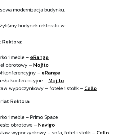
sowa modernizacja budynku.
yliśmy budynek rektoratu w:
 Rektora:
urko i meble –
eRange
tel obrotowy –
Mojito
ół konferencyjny –
eRange
zesła konferencyjne –
Mojito
taw wypoczynkowy – fotele i stolik –
Cello
riat Rektora:
urko i meble – Primo Space
zesło obrotowe –
Navigo
staw wypoczynkowy – sofa, fotel i stolik –
Cello