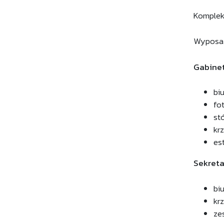
Komplek
Wyposaż
Gabinet
bi
fo
st
kr
es
Sekreta
bi
kr
ze