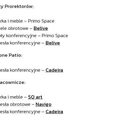
y Prorektorów:
urka i meble – Primo Space
tele obrotowe –
Belive
oły konferencyjne – Primo Space
zesła konferencyjne –
Belive
ne Patio:
zesła konferencyjne –
Cadeira
racownicze:
urka i meble –
SQ art
zesła obrotowe –
Navigo
zesła konferencyjne –
Cadeira