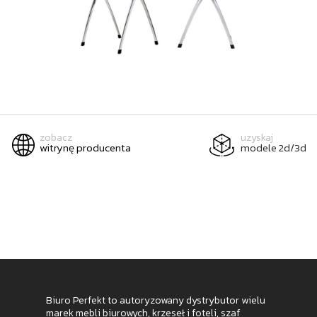
zobacz
uzyskaj
witrynę producenta
modele 2d/3d
Biuro Perfekt to autoryzowany dystrybutor wielu
marek mebli biurowych, krzeseł i foteli, szaf