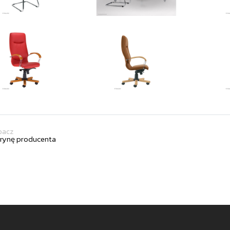
bacz
trynę producenta