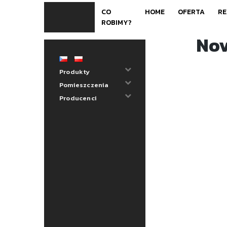
Skip
CO
HOME
OFERTA
RE
to
ROBIMY?
content
No
Produkty
Pomieszczenia
Producenci