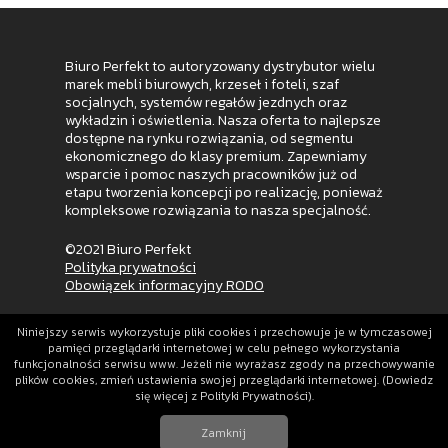
Biuro Perfekt to autoryzowany dystrybutor wielu
marek mebli biurowych, krzeseł i foteli, szaf
socjalnych, systemów regałów jezdnych oraz
wykładzin i oświetlenia. Nasza oferta to najlepsze
dostępne na rynku rozwiązania, od segmentu
ekonomicznego do klasy premium. Zapewniamy
wsparcie i pomoc naszych pracowników już od
etapu tworzenia koncepcji po realizację, ponieważ
kompleksowe rozwiązania to nasza specjalność.
©2021 Biuro Perfekt
Polityka prywatności
Obowiązek informacyjny RODO
Niniejszy serwis wykorzystuje pliki cookies i przechowuje je w tymczasowej
pamięci przeglądarki internetowej w celu pełnego wykorzystania
funkcjonalności serwisu www. Jeżeli nie wyrażasz zgody na przechowywanie
plików cookies, zmień ustawienia swojej przeglądarki internetowej. (Dowiedz
się więcej z Polityki Prywatności).
Zamknij