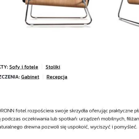
TY:
Sofy i fotele
Stoliki
ZCZENIA:
Gabinet
Recepcja
ONN fotel rozpościera swoje skrzydła oferując praktyczne pł
 podczas oczekiwania lub spotkań: urządzeń mobilnych, filiż
turalnego drewna pozwoli się uspokoić, wyciszyć i pomyśleć.