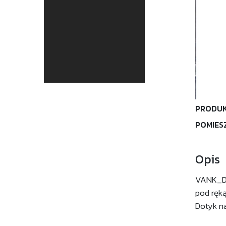
PRODUK
POMIES
Opis
VANK_DR
pod ręką
Dotyk na