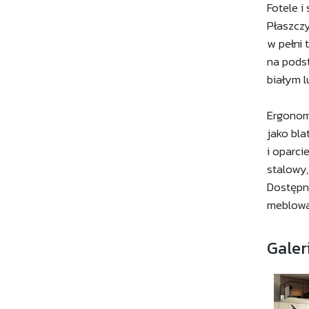
Fotele i
Płaszczy
w pełni
na podst
białym l
Ergonomi
jako bla
i oparci
stalowy,
Dostępne
meblowa 
Galer