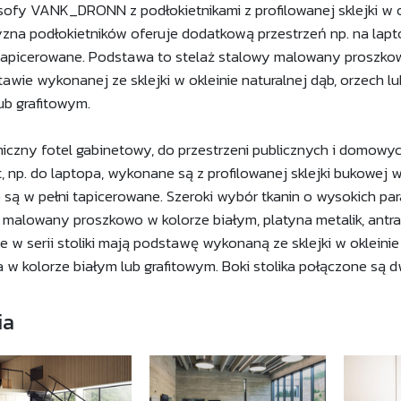
 sofy VANK_DRONN z podłokietnikami z profilowanej sklejki w ok
zna podłokietników oferuje dodatkową przestrzeń np. na laptopa
 tapicerowane. Podstawa to stelaż stalowy malowany proszkow
awie wykonanej ze sklejki w okleinie naturalnej dąb, orzech lu
ub grafitowym.
czny fotel gabinetowy, do przestrzeni publicznych i domowyc
t, np. do laptopa, wykonane są z profilowanej sklejki bukowej w 
e są w pełni tapicerowane. Szeroki wybór tkanin o wysokich p
 malowany proszkowo w kolorze białym, platyna metalik, ant
 w serii stoliki mają podstawę wykonaną ze sklejki w okleinie 
w kolorze białym lub grafitowym. Boki stolika połączone są 
ia