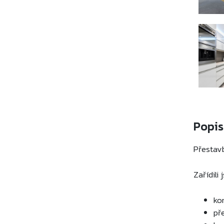
Popis
Přestavb
Zařídili
ko
př