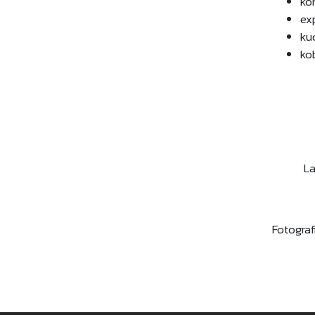
ko
ex
ku
ko
La
Fotografi