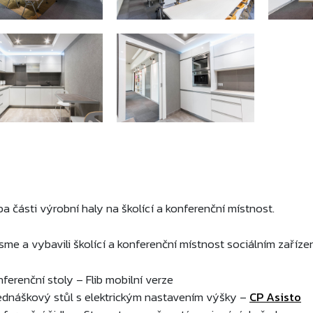
a části výrobní haly na školící a konferenční místnost.
 jsme a vybavili školící a konferenční místnost sociálním zaříze
nferenční stoly – Flib mobilní verze
ednáškový stůl s elektrickým nastavením výšky –
CP Asisto