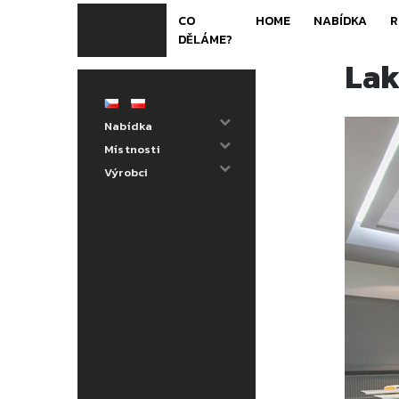
Skip
CO
HOME
NABÍDKA
R
to
DĚLÁME?
content
Lak
Nabídka
Místnosti
Výrobci