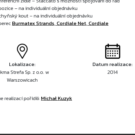
nferenční židle – Staccato s možností spojování do řad
pozice – na individuální objednávku
chyňský kout – na individuální objednávku
berec
Burmatex Strands, Cordiale Net, Cordiale
Lokalizace:
Datum realizace:
kma Strefa Sp. z o.o. w
2014
Warszowicach
e realizací pořídili:
Michał Kuzyk